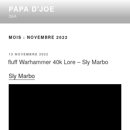
Aller
PAPA D'JOE
au
D&A
contenu
principal
MOIS :
NOVEMBRE 2022
PUBLIÉ
13 NOVEMBRE 2022
LE
fluff Warhammer 40k Lore – Sly Marbo
Sly Marbo