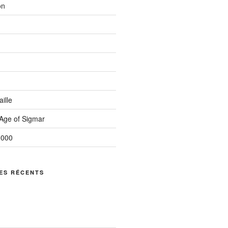
on
ille
ge of Sigmar
0000
ES RÉCENTS