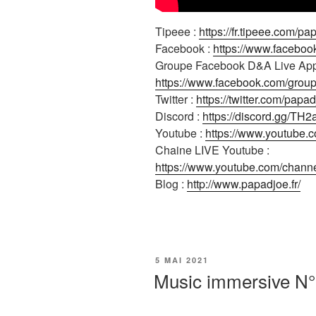
Tipeee :
https://fr.tipeee.com/pa
Facebook :
https://www.faceboo
Groupe Facebook D&A Live App
https://www.facebook.com/gro
Twitter :
https://twitter.com/papad
Discord :
https://discord.gg/TH
Youtube :
https://www.youtube.
Chaine LIVE Youtube :
https://www.youtube.com/cha
Blog :
http://www.papadjoe.fr/
PUBLIÉ
5 MAI 2021
LE
Music immersive N°7