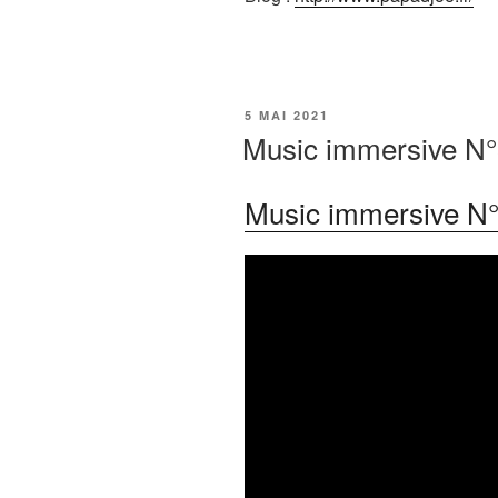
PUBLIÉ
5 MAI 2021
LE
Music immersive N°8
Music immersive N