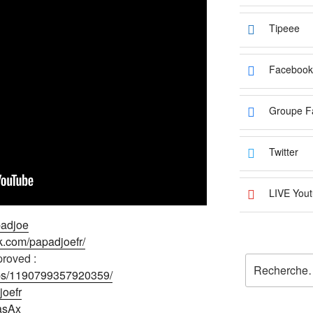
Tipeee
Facebook
Groupe F
Twitter
LIVE Yout
padjoe
k.com/papadjoefr/
roved :
Recherche
ups/1190799357920359/
pour
joefr
:
2asAx