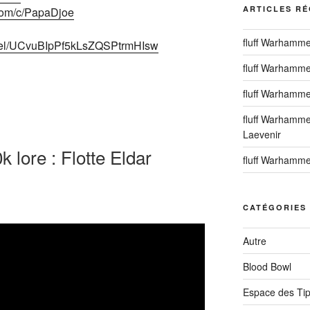
ARTICLES R
com/c/PapaDjoe
fluff Warhamme
nnel/UCvuBIpPf5kLsZQSPtrmHIsw
fluff Warhammer
fluff Warhamme
fluff Warhamme
Laevenir
 lore : Flotte Eldar
fluff Warhamme
CATÉGORIES
Autre
Blood Bowl
Espace des Ti