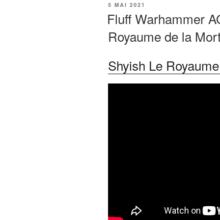
PUBLIÉ
5 MAI 2021
LE
Fluff Warhammer AO
Royaume de la Mor
Shyish Le Royaume 