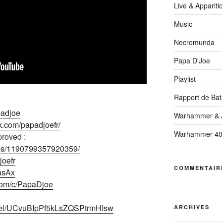
Live & Appariti
Music
Necromunda
Papa D'Joe
Playlist
Rapport de Bata
padjoe
Warhammer & A
k.com/papadjoefr/
Warhammer 4
roved :
ups/1190799357920359/
joefr
COMMENTAIR
2asAx
com/c/PapaDjoe
nnel/UCvuBIpPf5kLsZQSPtrmHIsw
ARCHIVES