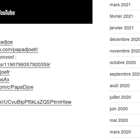
mars 2021
février 2021
janvier 2021
décembre 202
padjoe
k.com/papadjoefr/
novembre 202
roved :
octobre 2020
ups/1190799357920359/
joefr
septembre 202
2asAx
août 2020
com/c/PapaDjoe
juillet 2020
nnel/UCvuBIpPf5kLsZQSPtrmHIsw
juin 2020
mai 2020
mars 2020