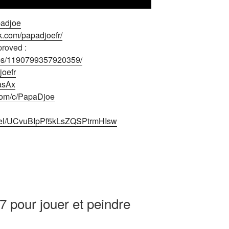
padjoe
k.com/papadjoefr/
roved :
ups/1190799357920359/
joefr
2asAx
com/c/PapaDjoe
nnel/UCvuBIpPf5kLsZQSPtrmHIsw
 pour jouer et peindre