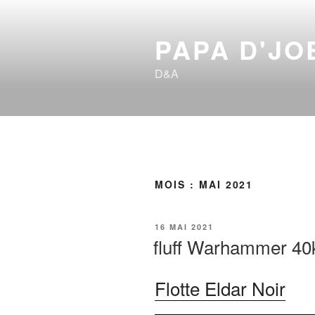
Aller
au
PAPA D'JO
contenu
principal
D&A
MOIS :
MAI 2021
PUBLIÉ
16 MAI 2021
LE
fluff Warhammer 40k 
Flotte Eldar Noir