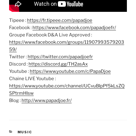
Tipeee :
https://fr.tipeee.com/papadjoe
Facebook :
https://www.facebook.com/papadjoefr/
Groupe Facebook D&A Live Approved :
https://www.facebook.com/groups/11907993579203
59/
Twitter :
https://twitter.com/papadjoefr
Discord :
https://discord.gg/TH2asAx
Youtube :
https://www.youtube.com/c/PapaDjoe
Chaine LIVE Youtube :
https://www.youtube.com/channel/UCvuBIpPf5kLsZQ
SPtrmHIsw
Blog :
http://www.papadjoe.fr/
CATÉGORIES
MUSIC