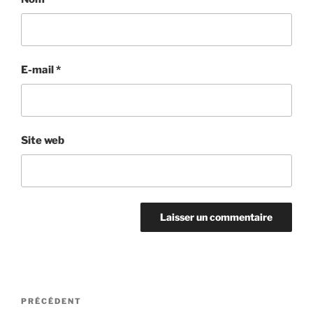
E-mail
*
Site web
Navigation
Article
PRÉCÉDENT