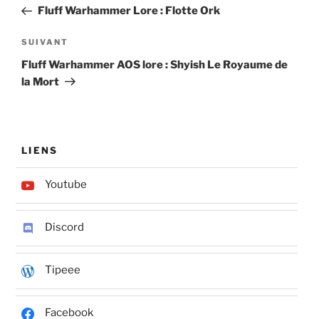
de
précédent
Fluff Warhammer Lore : Flotte Ork
l’article
Article
SUIVANT
suivant
Fluff Warhammer AOS lore : Shyish Le Royaume de
la Mort
LIENS
Youtube
Discord
Tipeee
Facebook