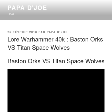
Aller
PAPA D'JOE
au
D&A
contenu
principal
PUBLIÉ
26 FÉVRIER 2018
PAR
PAPA D'JOE
LE
Lore Warhammer 40k : Baston Orks
VS Titan Space Wolves
Baston Orks VS Titan Space Wolves