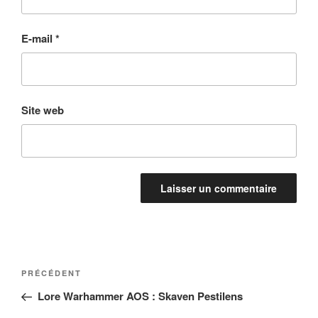
E-mail
*
Site web
Navigation
Article
PRÉCÉDENT
de
précédent
Lore Warhammer AOS : Skaven Pestilens
l’article