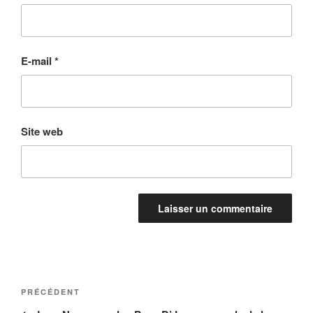
E-mail
*
Site web
Navigation
Article
PRÉCÉDENT
de
précédent