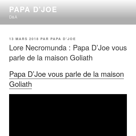
Aller
PAPA D'JOE
au
D&A
contenu
principal
PUBLIÉ
13 MARS 2018
PAR
PAPA D'JOE
LE
Lore Necromunda : Papa D’Joe vous
parle de la maison Goliath
Papa D’Joe vous parle de la maison
Goliath