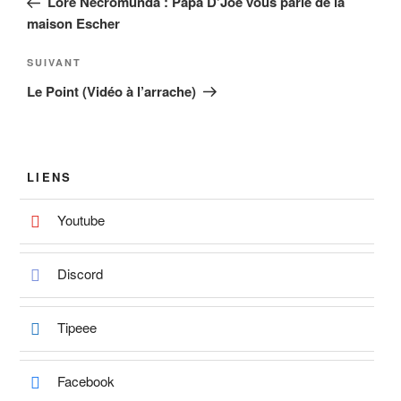
Lore Necromunda : Papa D’Joe vous parle de la
l’article
maison Escher
Article
SUIVANT
suivant
Le Point (Vidéo à l’arrache)
LIENS
Youtube
Discord
Tipeee
Facebook