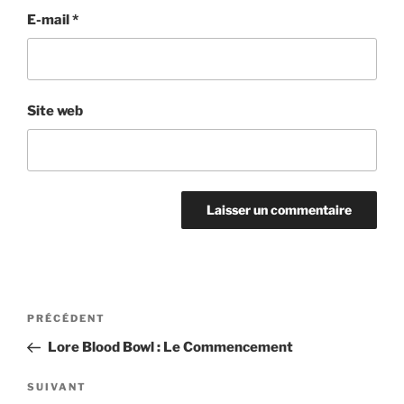
E-mail
*
Site web
Navigation
Article
PRÉCÉDENT
de
précédent
Lore Blood Bowl : Le Commencement
l’article
Article
SUIVANT