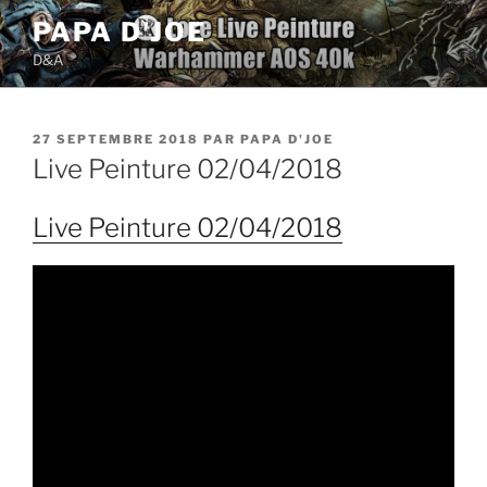
Aller
PAPA D'JOE
au
D&A
contenu
principal
PUBLIÉ
27 SEPTEMBRE 2018
PAR
PAPA D'JOE
LE
Live Peinture 02/04/2018
Live Peinture 02/04/2018