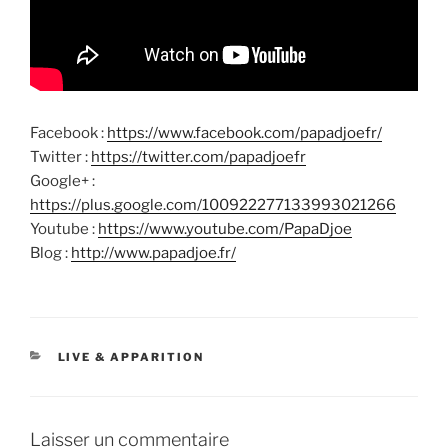
Facebook :
https://www.facebook.com/papadjoefr/
Twitter :
https://twitter.com/papadjoefr
Google+ :
https://plus.google.com/100922277133993021266
Youtube :
https://www.youtube.com/PapaDjoe
Blog :
http://www.papadjoe.fr/
CATÉGORIES
LIVE & APPARITION
Laisser un commentaire