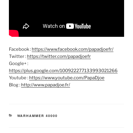
Facebook :
https://www.facebook.com/papadjoefr/
Twitter :
https://twitter.com/papadjoefr
Google+ :
https://plus.google.com/100922277133993021266
Youtube :
https://www.youtube.com/PapaDjoe
Blog :
http://www.papadjoe.fr/
CATÉGORIES
WARHAMMER 40000