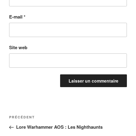
E-mail
*
Site web
Navigation
Article
PRÉCÉDENT
de
précédent
Lore Warhammer AOS : Les Nighthaunts
l’article