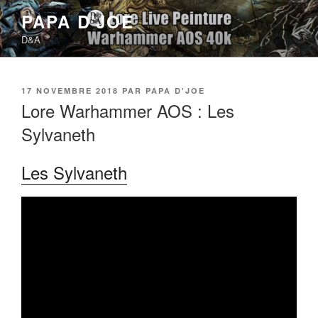
Aller
PAPA D'JOE
au
D&A
contenu
principal
PUBLIÉ
17 NOVEMBRE 2018
PAR
PAPA D'JOE
LE
Lore Warhammer AOS : Les
Sylvaneth
Les Sylvaneth