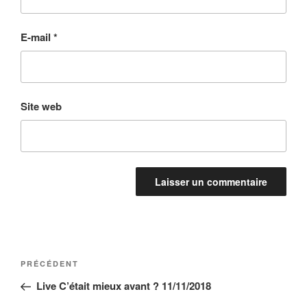
E-mail
*
Site web
Navigation
Article
PRÉCÉDENT
de
précédent
Live C’était mieux avant ? 11/11/2018
l’article