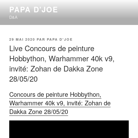
Aller
PAPA D'JOE
au
D&A
contenu
principal
PUBLIÉ
29 MAI 2020
PAR
PAPA D'JOE
LE
Live Concours de peinture
Hobbython, Warhammer 40k v9,
invité: Zohan de Dakka Zone
28/05/20
Concours de peinture Hobbython,
Warhammer 40k v9, invité: Zohan de
Dakka Zone 28/05/20