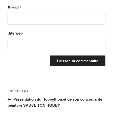
E-mail
*
Site web
Navigation
Article
PRÉCÉDENT
de
précédent
Présentation du Hobbython et de son concours de
l’article
peinture SAUVE TON HOBBY