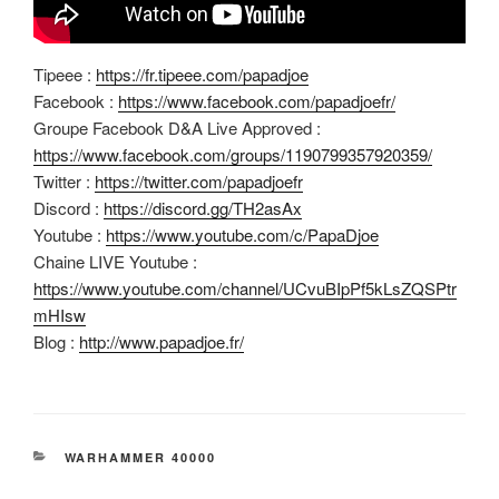
Tipeee :
https://fr.tipeee.com/papadjoe
Facebook :
https://www.facebook.com/papadjoefr/
Groupe Facebook D&A Live Approved :
https://www.facebook.com/groups/1190799357920359/
Twitter :
https://twitter.com/papadjoefr
Discord :
https://discord.gg/TH2asAx
Youtube :
https://www.youtube.com/c/PapaDjoe
Chaine LIVE Youtube :
https://www.youtube.com/channel/UCvuBIpPf5kLsZQSPtr
mHIsw
Blog :
http://www.papadjoe.fr/
CATÉGORIES
WARHAMMER 40000