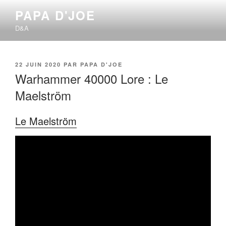
Aller
PAPA D'JOE
au
D&A
contenu
principal
PUBLIÉ
22 JUIN 2020
PAR
PAPA D'JOE
LE
Warhammer 40000 Lore : Le
Maelström
Le Maelström