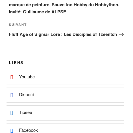
l’article
marque de peinture, Sauve ton Hobby du Hobbython,
invité: Guillaume de ALPSF
Article
SUIVANT
suivant
Fluff Age of Sigmar Lore : Les Disciples of Tzeentch
LIENS
Youtube
Discord
Tipeee
Facebook