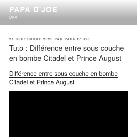
Aller
PAPA D'JOE
au
D&A
contenu
principal
PUBLIÉ
21 SEPTEMBRE 2020
PAR
PAPA D'JOE
LE
Tuto : Différence entre sous couche
en bombe Citadel et Prince August
Différence entre sous couche en bombe
Citadel et Prince August