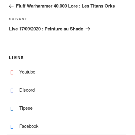
de
précédent
Fluff Warhammer 40.000 Lore : Les Titans Orks
l’article
Article
SUIVANT
suivant
Live 17/09/2020 : Peinture au Shade
LIENS
Youtube
Discord
Tipeee
Facebook