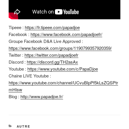
Tipeee :
https://fr.tipeee.com/papadjoe
Facebook :
https://www.facebook.com/papadjoefr/
Groupe Facebook D&A Live Approved :
https://www.facebook.com/groups/1190799357920359/
Twitter :
https://twitter.com/papadjoefr
Discord :
https://discord.gg/TH2asAx
Youtube :
https://www.youtube.com/c/PapaDjoe
Chaine LIVE Youtube :
https://www.youtube.com/channel/UCvuBIpPf5kLsZQSPtr
mHIsw
Blog :
http://www.papadjoe.fr/
CATÉGORIES
AUTRE