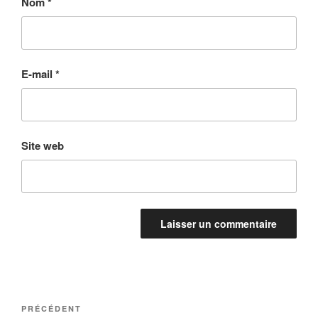
Nom
*
E-mail
*
Site web
Navigation
Article
PRÉCÉDENT