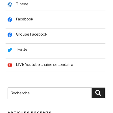
Tipeee
Facebook
Groupe Facebook
Twitter
LIVE Youtube chaîne secondaire
Recherche
Recher
pour
:
ARTICLES RÉCENTS