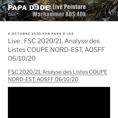
Aller
PAPA D'JOE
au
D&A
contenu
principal
PUBLIÉ
6 OCTOBRE 2020
PAR
PAPA D'JOE
LE
Live : FSC 2020/21, Analyse des
Listes COUPE NORD-EST, AOSFF
06/10/20
FSC 2020/21, Analyse des Listes COUPE
NORD-EST, AOSFF 06/10/20