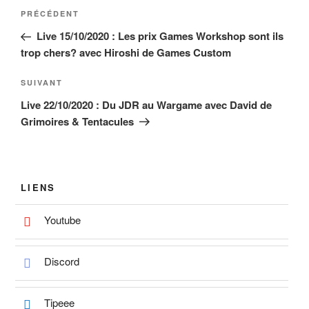
Navigation
Article
PRÉCÉDENT
de
précédent
Live 15/10/2020 : Les prix Games Workshop sont ils
l’article
trop chers? avec Hiroshi de Games Custom
Article
SUIVANT
suivant
Live 22/10/2020 : Du JDR au Wargame avec David de
Grimoires & Tentacules
LIENS
Youtube
Discord
Tipeee