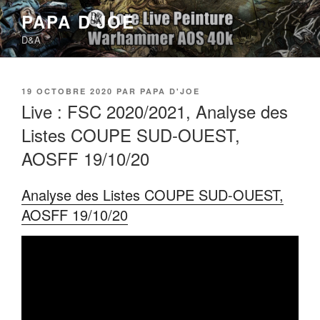
Aller
PAPA D'JOE
au
D&A
contenu
principal
PUBLIÉ
19 OCTOBRE 2020
PAR
PAPA D'JOE
LE
Live : FSC 2020/2021, Analyse des
Listes COUPE SUD-OUEST,
AOSFF 19/10/20
Analyse des Listes COUPE SUD-OUEST,
AOSFF 19/10/20