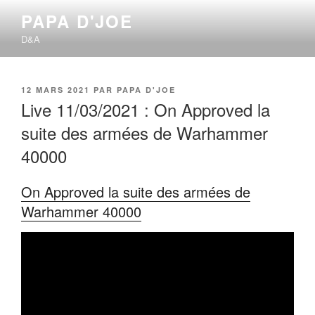
Aller
PAPA D'JOE
au
D&A
contenu
principal
PUBLIÉ
12 MARS 2021
PAR
PAPA D'JOE
LE
Live 11/03/2021 : On Approved la
suite des armées de Warhammer
40000
On Approved la suite des armées de
Warhammer 40000