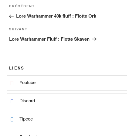
Navigation
Article
PRÉCÉDENT
de
précédent
Lore Warhammer 40k fluff : Flotte Ork
l’article
Article
SUIVANT
suivant
Lore Warhammer Fluff : Flotte Skaven
LIENS
Youtube
Discord
Tipeee