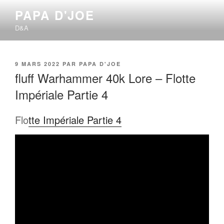
Aller
PAPA D'JOE
au
D&A
contenu
principal
PUBLIÉ
9 MARS 2022
PAR
PAPA D'JOE
LE
fluff Warhammer 40k Lore – Flotte
Impériale Partie 4
Flo
tte Impériale Partie 4