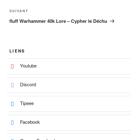
l’article
Article
SUIVANT
suivant
fluff Warhammer 40k Lore – Cypher le Déchu
LIENS
Youtube
Discord
Tipeee
Facebook