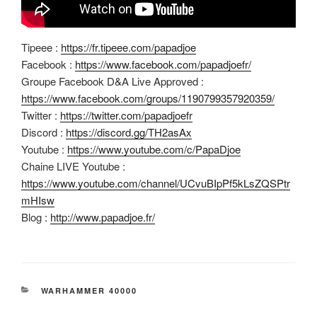
Tipeee :
https://fr.tipeee.com/papadjoe
Facebook :
https://www.facebook.com/papadjoefr/
Groupe Facebook D&A Live Approved :
https://www.facebook.com/groups/1190799357920359/
Twitter :
https://twitter.com/papadjoefr
Discord :
https://discord.gg/TH2asAx
Youtube :
https://www.youtube.com/c/PapaDjoe
Chaine LIVE Youtube :
https://www.youtube.com/channel/UCvuBIpPf5kLsZQSPtr
mHIsw
Blog :
http://www.papadjoe.fr/
CATÉGORIES
WARHAMMER 40000