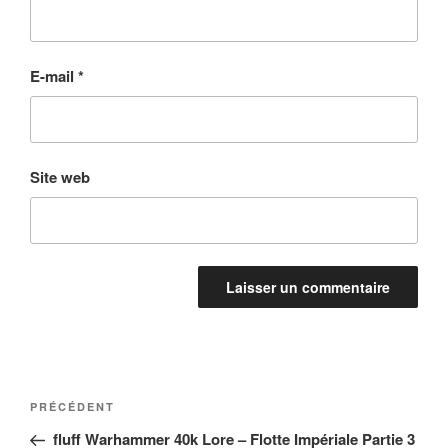
E-mail
*
Site web
Navigation
Article
PRÉCÉDENT
de
précédent
fluff Warhammer 40k Lore – Flotte Impériale Partie 3