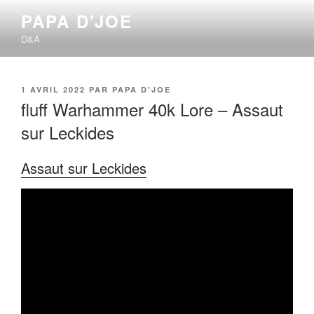
Aller
PAPA D'JOE
au
D&A
contenu
principal
PUBLIÉ
1 AVRIL 2022
PAR
PAPA D'JOE
LE
fluff Warhammer 40k Lore – Assaut
sur Leckides
Assaut sur Leckides