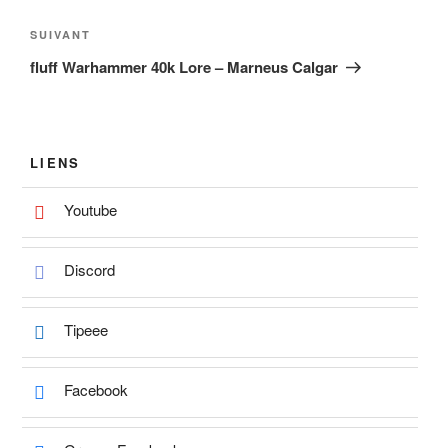
l’article
Article
SUIVANT
suivant
fluff Warhammer 40k Lore – Marneus Calgar
LIENS
Youtube
Discord
Tipeee
Facebook