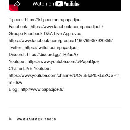
Tipeee :
https://fr.tipeee.com/papadjoe
Facebook :
https://www.facebook.com/papadjoefr/
Groupe Facebook D&A Live Approved :
https://www.facebook.com/groups/1190799357920359/
Twitter :
https://twitter.com/papadjoefr
Discord :
https://discord.gg/TH2asAx
Youtube :
https://www.youtube.com/c/PapaDjoe
Chaine LIVE Youtube :
https://www.youtube.com/channel/UCvuBIpPf5kLsZQSPtr
mHIsw
Blog :
http://www.papadjoe.fr/
CATÉGORIES
WARHAMMER 40000