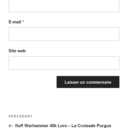
E-mail
*
Site web
Navigation
Article
PRÉCÉDENT
de
précédent
fluff Warhammer 40k Lore – La Croisade Purgus