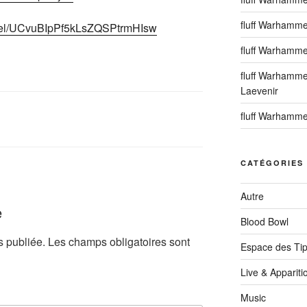
fluff Warhammer
nnel/UCvuBIpPf5kLsZQSPtrmHIsw
fluff Warhamme
fluff Warhamme
Laevenir
fluff Warhamme
CATÉGORIES
Autre
e
Blood Bowl
s publiée.
Les champs obligatoires sont
Espace des Ti
Live & Appariti
Music