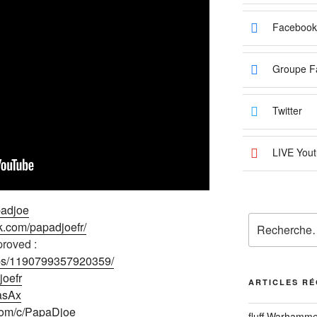
Facebook
Groupe F
Twitter
LIVE Yout
padjoe
Recherche
k.com/papadjoefr/
pour
roved :
:
ups/1190799357920359/
joefr
ARTICLES R
2asAx
com/c/PapaDjoe
fluff Warhamme