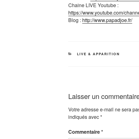
Chaine LIVE Youtube :
https://www.youtube.com/cha
Blog :
http://www.papadjoe.fr/
CATÉGORIES
LIVE & APPARITION
Laisser un commentair
Votre adresse e-mail ne sera pa
indiqués avec
*
Commentaire
*