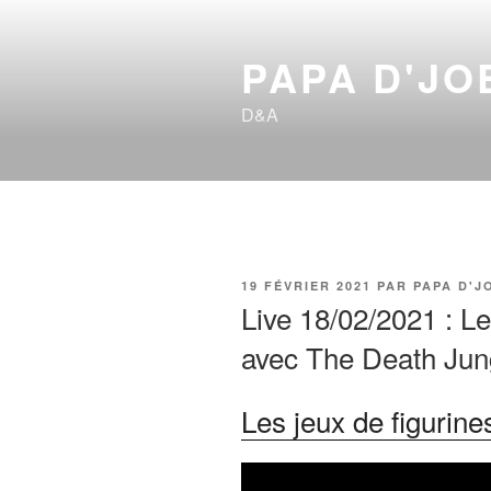
Aller
au
PAPA D'JO
contenu
principal
D&A
PUBLIÉ
19 FÉVRIER 2021
PAR
PAPA D'J
LE
Live 18/02/2021 : Le
avec The Death Jun
Les jeux de figurine