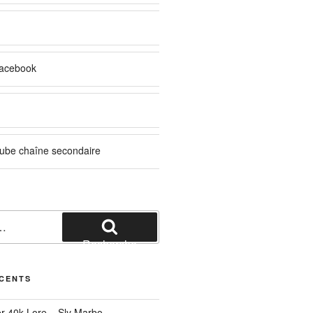
acebook
ube chaîne secondaire
Recherche
ÉCENTS
r 40k Lore – Sly Marbo