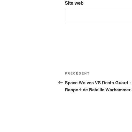
Site web
Navigation
Article
PRÉCÉDENT
de
précédent
Space Wolves VS Death Guard :
Rapport de Bataille Warhammer
l’article