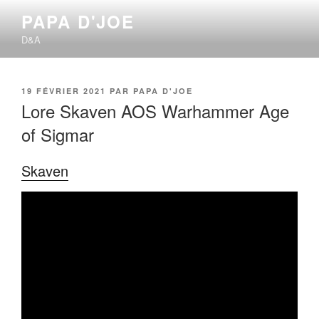
Aller
PAPA D'JOE
au
D&A
contenu
principal
PUBLIÉ
19 FÉVRIER 2021
PAR
PAPA D'JOE
LE
Lore Skaven AOS Warhammer Age
of Sigmar
Skaven