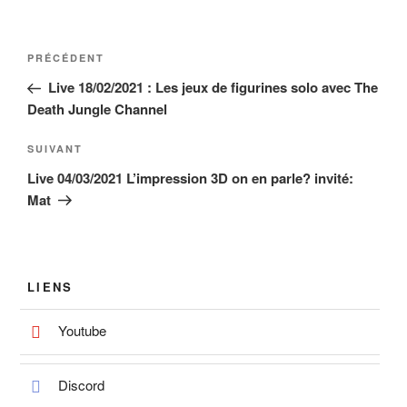
Navigation
Article
PRÉCÉDENT
de
précédent
Live 18/02/2021 : Les jeux de figurines solo avec The
l’article
Death Jungle Channel
Article
SUIVANT
suivant
Live 04/03/2021 L’impression 3D on en parle? invité:
Mat
LIENS
Youtube
Discord