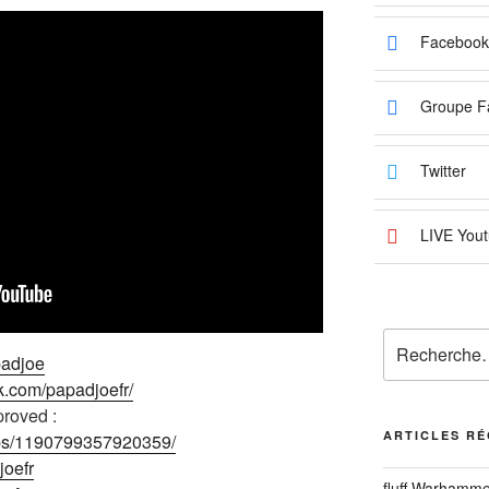
Facebook
Groupe F
Twitter
LIVE Yout
Recherche
padjoe
pour
k.com/papadjoefr/
:
roved :
ARTICLES R
ups/1190799357920359/
joefr
fluff Warhamme