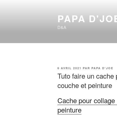
Aller
au
PAPA D'JO
contenu
principal
D&A
PUBLIÉ
6 AVRIL 2021
PAR
PAPA D'JOE
LE
Tuto faire un cache
couche et peinture
Cache pour collage
peinture