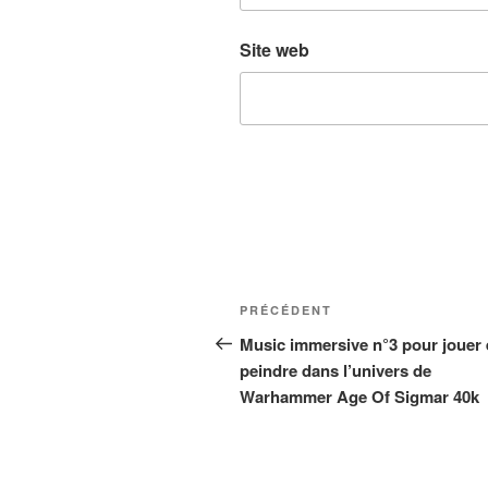
Site web
Navigation
Article
PRÉCÉDENT
de
précédent
Music immersive n°3 pour jouer 
peindre dans l’univers de
l’article
Warhammer Age Of Sigmar 40k