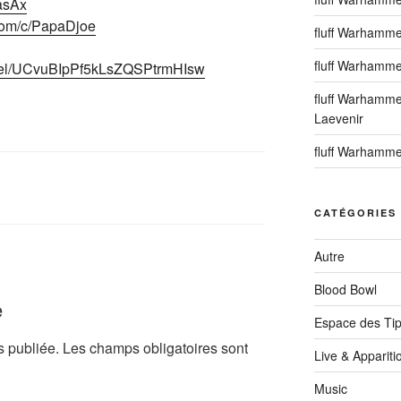
2asAx
com/c/PapaDjoe
fluff Warhammer
fluff Warhamme
nnel/UCvuBIpPf5kLsZQSPtrmHIsw
fluff Warhamme
Laevenir
fluff Warhamme
CATÉGORIES
Autre
Blood Bowl
e
Espace des Ti
s publiée.
Les champs obligatoires sont
Live & Appariti
Music