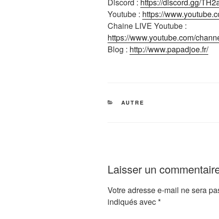
Discord :
https://discord.gg/TH
Youtube :
https://www.youtube.
Chaine LIVE Youtube :
https://www.youtube.com/cha
Blog :
http://www.papadjoe.fr/
CATÉGORIES
AUTRE
Laisser un commentair
Votre adresse e-mail ne sera pa
indiqués avec
*