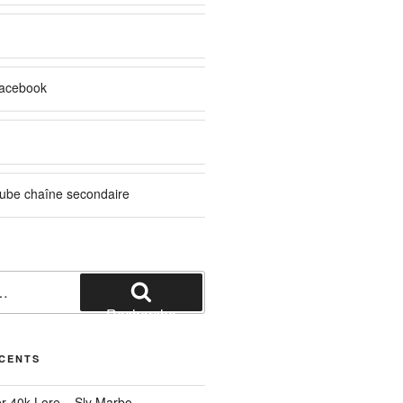
acebook
ube chaîne secondaire
Recherche
ÉCENTS
r 40k Lore – Sly Marbo