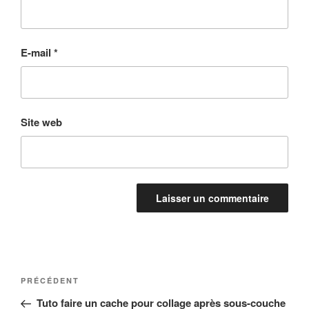
E-mail
*
Site web
Navigation
Article
PRÉCÉDENT
de
précédent
Tuto faire un cache pour collage après sous-couche