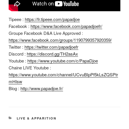
Tipeee :
https://fr.tipeee.com/papadjoe
Facebook :
https://www.facebook.com/papadjoefr/
Groupe Facebook D&A Live Approved :
https://www.facebook.com/groups/1190799357920359/
Twitter :
https://twitter.com/papadjoefr
Discord :
https://discord.gg/TH2asAx
Youtube :
https://www.youtube.com/c/PapaDjoe
Chaine LIVE Youtube :
https://www.youtube.com/channel/UCvuBIpPf5kLsZQSPtr
mHIsw
Blog :
http://www.papadjoe.fr/
CATÉGORIES
LIVE & APPARITION