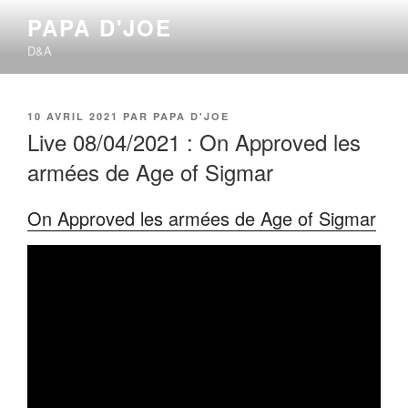
Aller
PAPA D'JOE
au
D&A
contenu
principal
PUBLIÉ
10 AVRIL 2021
PAR
PAPA D'JOE
LE
Live 08/04/2021 : On Approved les
armées de Age of Sigmar
On Approved les armées de Age of Sigmar