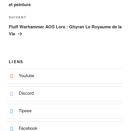
l’article
et peinture
Article
SUIVANT
suivant
Fluff Warhammer AOS Lore : Ghyran Le Royaume de la
Vie
LIENS
Youtube
Discord
Tipeee
Facebook